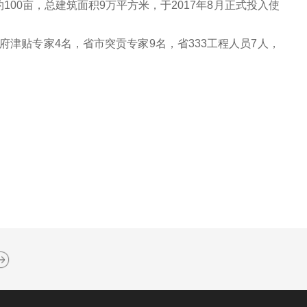
100亩，总建筑面积9万平方米，于2017年8月正式投入使
受政府津贴专家4名，省市突贡专家9名，省
333工程人员7人，