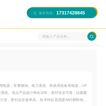
17317428845
服务热线：
当前位置：
首页
>>
产品中心
>>
双登蓄电池
>>
双登6-
用电源；军事领域、电力系统、铁路系统备用电源；UP
保系统。优点产品设计寿命10年；密封安全可靠；比能量
力强，密封反应效率高。技术特征高强度ABS塑料电池