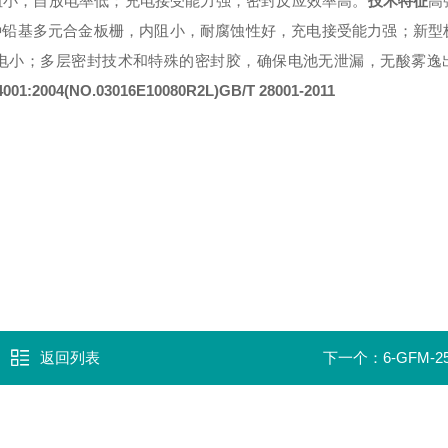
阻小，自放电率低；
充电接受能力强，密封反应效率高。
技术特征
高
种铅基多元合金板栅，内阻小，耐腐蚀性好，充电接受能力强；
新型
电小；
多层密封技术和特殊的密封胶，确保电池无泄漏，无酸雾逸
4001:2004
(NO.03016E10080R2L)
GB/T 28001-2011
返回列表
下一个：
6-GFM-2