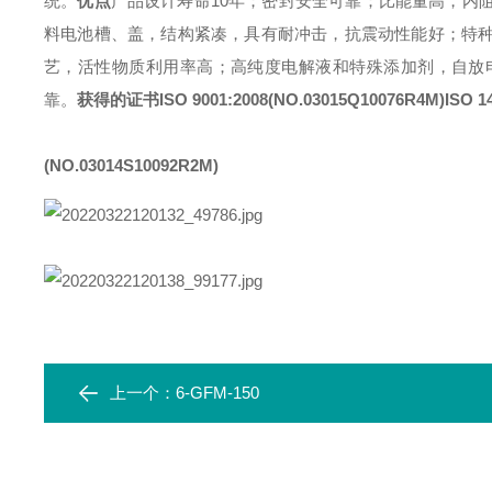
统。
优点
产品设计寿命10年；
密封安全可靠；
比能量高，内
料电池槽、盖，结构紧凑，具有耐冲击，抗震动性能好；
特
艺，活性物质利用率高；
高纯度电解液和特殊添加剂，自放
靠。
获得的证书
ISO 9001:2008
(NO.03015Q10076R4M)
ISO 1
(NO.03014S10092R2M)
上一个：
6-GFM-150