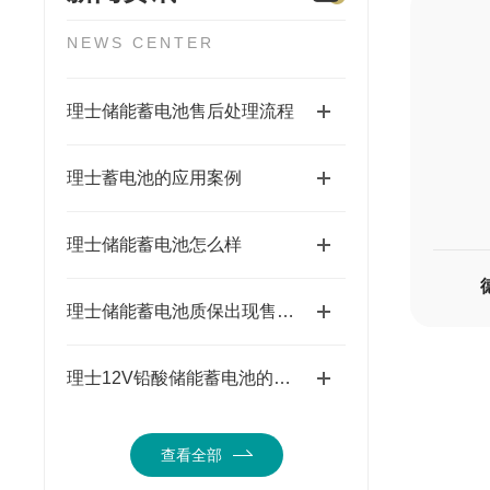
NEWS CENTER
理士储能蓄电池售后处理流程
理士蓄电池的应用案例
理士储能蓄电池怎么样
理士储能蓄电池质保出现售后问题的处理流程
理士12V铅酸储能蓄电池的质保多久
查看全部