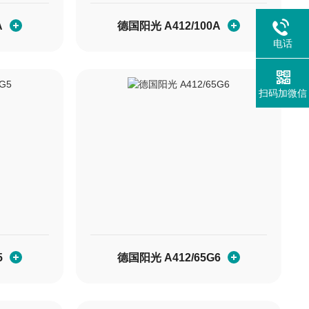
A
德国阳光 A412/100A
电话
扫码加微信
5
德国阳光 A412/65G6