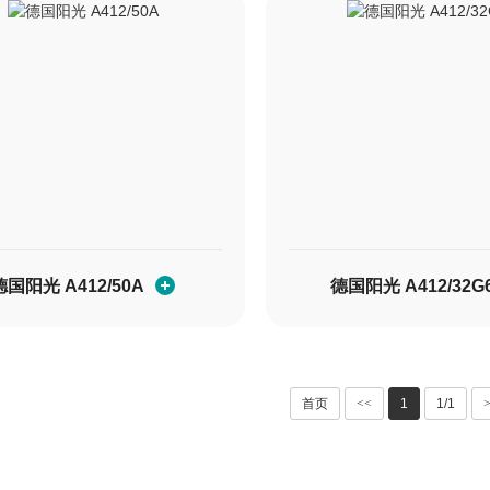
德国阳光 A412/50A
德国阳光 A412/32G
首页
<<
1
1/1