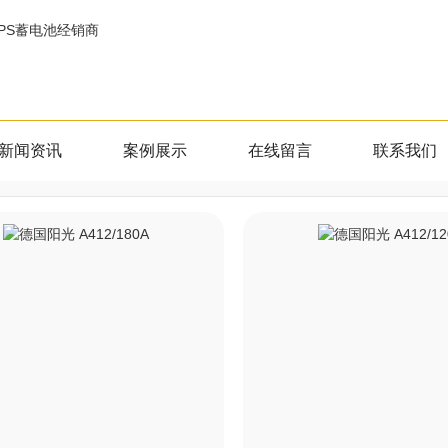
新闻资讯
案例展示
在线留言
联系我们