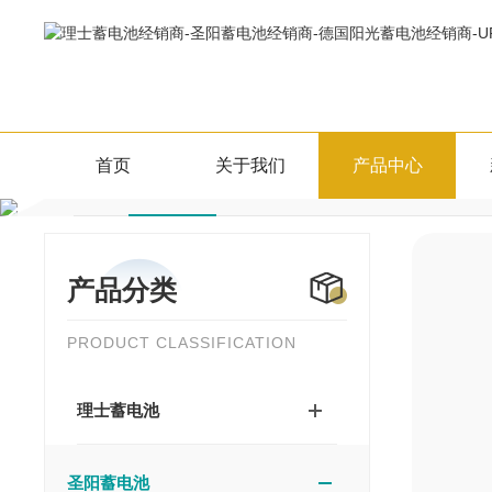
产品中心
首页
关于我们
产品中心
圣阳蓄电池
PRODUCTS CENTER
产品分类
PRODUCT CLASSIFICATION
理士蓄电池
圣阳蓄电池