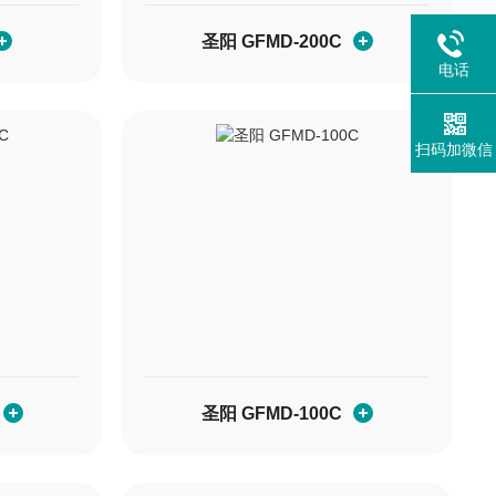
圣阳 GFMD-200C
电话
扫码加微信
圣阳 GFMD-100C