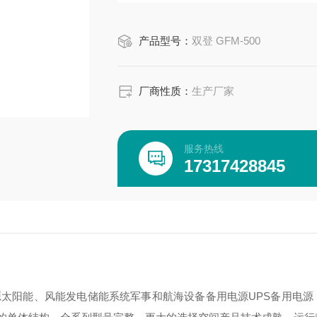
极板采用矩形大网格分块结构、专···
产品型号：
双登 GFM-500
厂商性质：
生产厂家
服务热线
17317428845
源
太阳能、风能发电储能系统
军事和航海设备备用电源
UPS备用电