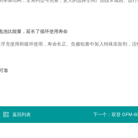
的单体结构，全系列型号完整，更大的选择空间
产品技术成熟、运行
了电池比能量，延长了循环使用寿命
，浮充使用和循环使用，寿命长
正、负极铅膏中加入特殊添加剂，活
可靠
返回列表
下一个：
双登 GFM-6