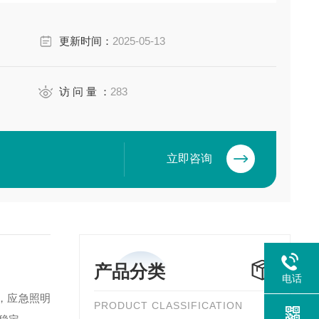
更新时间：
2025-05-13
访 问 量 ：
283
立即咨询
产品分类
电话
源，应急照明
PRODUCT CLASSIFICATION