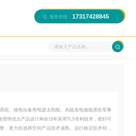
17317428845
服务热线：
当前位置：
首页
>>
产品中心
>>
双登蓄电池
>>
GFM-
系统、核电站备用电源太阳能、风能发电储能系统军事
照明优点产品设计寿命15年采用TLS专利技术，密封可
整，更大的选择空间产品技术成熟、运行稳定技术特征