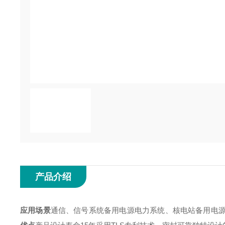
产品介绍
应用场景
通信、信号系统备用电源
电力系统、核电站备用电