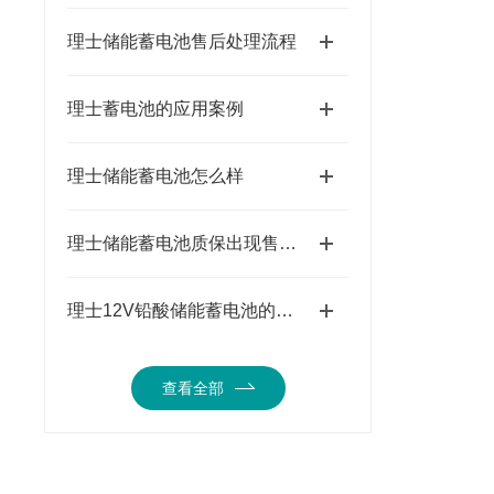
理士储能蓄电池售后处理流程
理士蓄电池的应用案例
理士储能蓄电池怎么样
理士储能蓄电池质保出现售后问题的处理流程
理士12V铅酸储能蓄电池的质保多久
查看全部